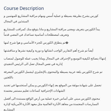
Course Description
كورس يشرح بطريقة بسيطة و عملية أُسس ومهام مراقبة المشاريع للمهتمين و
المبتدئين في المجال
يبدأ الكورس بتعريف ومعنى مراقبة المشاريع و ماذا يتوقع منك كمراقب للمشاريع
وتعريف لمصطلحات أساسية تساعدك في المضي قدماً
ثم يتطرّق الكورس للجزء الأساسي و هوا شرح لمها�
أيضاً تم شرح أهم التقارير الواجب انشائها و دورية وكيفية نشرها و مناقشتها
إنتهاءً بنصائح لكيفية التوسع و الإحتراف في المجال وماذا يجيب عمله للوصول لمنصاب
إدارية في نفس المجال تصل الى الرئيس التنفيذي
تم شرح الكورس بلغة عربية بسيطة والمحتوى بالإنجليزي ليشمل الكورس المعرفة
باللغتين
تحصل على شهادة موثقة من الموقع بعد إنهاء الكورس و يمكن أستخدمها في تجديد
الشهادات الإحترافية كساعات تعليم مستمر معتمدة
محتوى الكورس مبني على أساس خبرة عملية من أرض الواقع مستندة الى أفضل
الممارسات المعتمدة من معاهد الأدارة العالمية مثل معهد الأدارة الأمريكية لإدارة
المشاريع