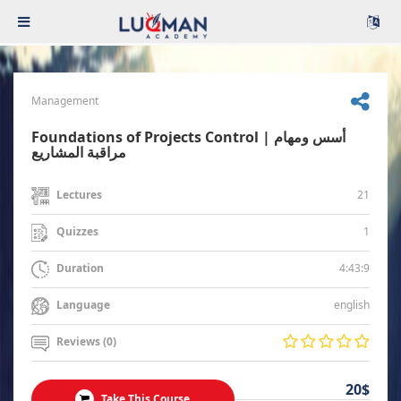
Management
Foundations of Projects Control | أسس ومهام
مراقبة المشاريع
21
Lectures
1
Quizzes
4:43:9
Duration
english
Language
Reviews (0)
20$
Take This Course