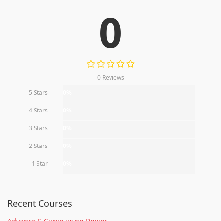
0
0 Reviews
5 Stars
0%
4 Stars
0%
3 Stars
0%
2 Stars
0%
1 Star
0%
Recent Courses
Advance S-Curve using Power