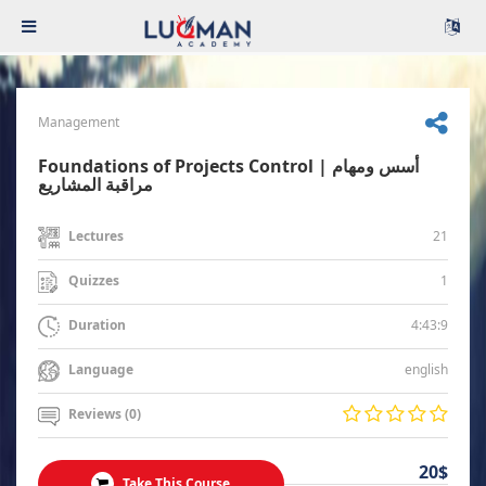
Management
Foundations of Projects Control | أسس ومهام
مراقبة المشاريع
21
Lectures
1
Quizzes
4:43:9
Duration
english
Language
Reviews (0)
20$
Take This Course