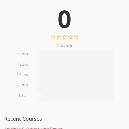
0
0 Reviews
5 Stars
0%
4 Stars
0%
3 Stars
0%
2 Stars
0%
1 Star
0%
Recent Courses
Advance S-Curve using Power