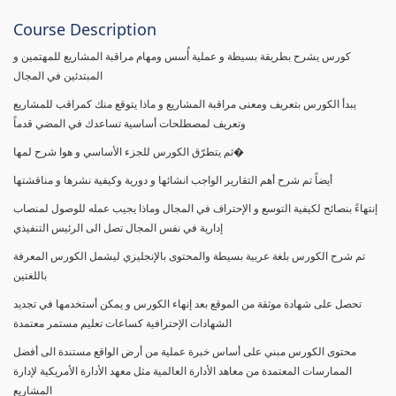
Course Description
كورس يشرح بطريقة بسيطة و عملية أُسس ومهام مراقبة المشاريع للمهتمين و
المبتدئين في المجال
يبدأ الكورس بتعريف ومعنى مراقبة المشاريع و ماذا يتوقع منك كمراقب للمشاريع
وتعريف لمصطلحات أساسية تساعدك في المضي قدماً
ثم يتطرّق الكورس للجزء الأساسي و هوا شرح لمها�
أيضاً تم شرح أهم التقارير الواجب انشائها و دورية وكيفية نشرها و مناقشتها
إنتهاءً بنصائح لكيفية التوسع و الإحتراف في المجال وماذا يجيب عمله للوصول لمنصاب
إدارية في نفس المجال تصل الى الرئيس التنفيذي
تم شرح الكورس بلغة عربية بسيطة والمحتوى بالإنجليزي ليشمل الكورس المعرفة
باللغتين
تحصل على شهادة موثقة من الموقع بعد إنهاء الكورس و يمكن أستخدمها في تجديد
الشهادات الإحترافية كساعات تعليم مستمر معتمدة
محتوى الكورس مبني على أساس خبرة عملية من أرض الواقع مستندة الى أفضل
الممارسات المعتمدة من معاهد الأدارة العالمية مثل معهد الأدارة الأمريكية لإدارة
المشاريع