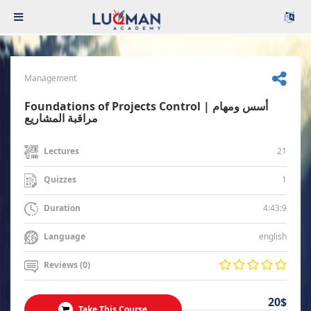
Management
Foundations of Projects Control | أسس ومهام
مراقبة المشاريع
21
Lectures
1
Quizzes
4:43:9
Duration
english
Language
Reviews (0)
20$
Take This Course