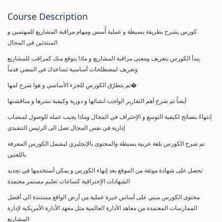
Course Description
كورس يشرح بطريقة بسيطة و عملية أُسس ومهام مراقبة المشاريع للمهتمين و
المبتدئين في المجال
يبدأ الكورس بتعريف ومعنى مراقبة المشاريع و ماذا يتوقع منك كمراقب للمشاريع
وتعريف لمصطلحات أساسية تساعدك في المضي قدماً
ثم يتطرّق الكورس للجزء الأساسي و هوا شرح لمها�
أيضاً تم شرح أهم التقارير الواجب انشائها و دورية وكيفية نشرها و مناقشتها
إنتهاءً بنصائح لكيفية التوسع و الإحتراف في المجال وماذا يجيب عمله للوصول لمنصاب
إدارية في نفس المجال تصل الى الرئيس التنفيذي
تم شرح الكورس بلغة عربية بسيطة والمحتوى بالإنجليزي ليشمل الكورس المعرفة
باللغتين
تحصل على شهادة موثقة من الموقع بعد إنهاء الكورس و يمكن أستخدمها في تجديد
الشهادات الإحترافية كساعات تعليم مستمر معتمدة
محتوى الكورس مبني على أساس خبرة عملية من أرض الواقع مستندة الى أفضل
الممارسات المعتمدة من معاهد الأدارة العالمية مثل معهد الأدارة الأمريكية لإدارة
المشاريع