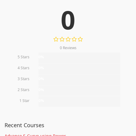
0
0 Reviews
5 Stars
0%
4 Stars
0%
3 Stars
0%
2 Stars
0%
1 Star
0%
Recent Courses
Advance S-Curve using Power