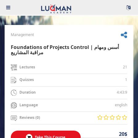
Management
Foundations of Projects Control | أسس ومهام
مراقبة المشاريع
21
Lectures
1
Quizzes
4:43:9
Duration
english
Language
Reviews (0)
20$
Take This Course