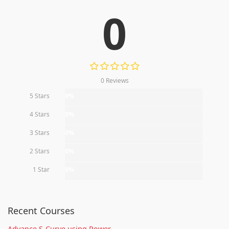
0
0 Reviews
5 Stars
0%
4 Stars
0%
3 Stars
0%
2 Stars
0%
1 Star
0%
Recent Courses
Advance S-Curve using Power