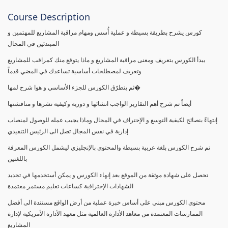
Course Description
كورس يشرح بطريقة بسيطة و عملية أُسس ومهام مراقبة المشاريع للمهتمين و
المبتدئين في المجال
يبدأ الكورس بتعريف ومعنى مراقبة المشاريع و ماذا يتوقع منك كمراقب للمشاريع
وتعريف لمصطلحات أساسية تساعدك في المضي قدماً
ثم يتطرّق الكورس للجزء الأساسي و هوا شرح لمها�
أيضاً تم شرح أهم التقارير الواجب انشائها و دورية وكيفية نشرها و مناقشتها
إنتهاءً بنصائح لكيفية التوسع و الإحتراف في المجال وماذا يجيب عمله للوصول لمنصاب
إدارية في نفس المجال تصل الى الرئيس التنفيذي
تم شرح الكورس بلغة عربية بسيطة والمحتوى بالإنجليزي ليشمل الكورس المعرفة
باللغتين
تحصل على شهادة موثقة من الموقع بعد إنهاء الكورس و يمكن أستخدمها في تجديد
الشهادات الإحترافية كساعات تعليم مستمر معتمدة
محتوى الكورس مبني على أساس خبرة عملية من أرض الواقع مستندة الى أفضل
الممارسات المعتمدة من معاهد الأدارة العالمية مثل معهد الأدارة الأمريكية لإدارة
المشاريع