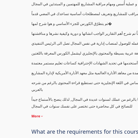
ملية أُسس ومهام مراقبة المشاريع للمهتمين و المبتدئين في المجال
ك كمراقب للمشاريع وتعريف لمصطلحات أساسية تساعدك في المضي قدماً
ثم يتطرّق الكورس للجزء الأساسي و هوا شرح لمها�
اً تم شرح أهم التقارير الواجب انشائها و دورية وكيفية نشرها و مناقشتها
ب عمله للوصول لمنصاب إدارية في نفس المجال تصل الى الرئيس التنفيذي
ة عربية بسيطة والمحتوى بالإنجليزي ليشمل الكورس المعرفة باللغتين
أستخدمها في تجديد الشهادات الإحترافية كساعات تعليم مستمر معتمدة
معاهد الأدارة العالمية مثل معهد الأدارة الأمريكية لإدارة المشاريع
ساس في اللغة الإنجليزية حتى تستطيع قراءة المحتوى بالرغم من شرحه
بالعربي
ا بالرغم من عملك لسنوات عديدة في المجال, لذلك ينصح بالأستماع جيداً
للنصائح في كل محاضرة حتى تختصر على نفسك سنوات في المجال
More
What are the requirements for this cour