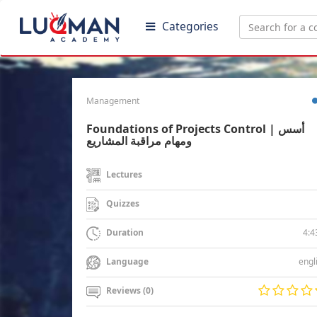
Categories
Management
Foundations of Projects Control | أسس
ومهام مراقبة المشاريع
Lectures
Quizzes
4:4
Duration
engl
Language
Reviews (0)