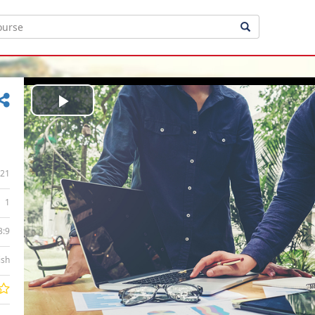
Play
Video
21
1
3:9
ish