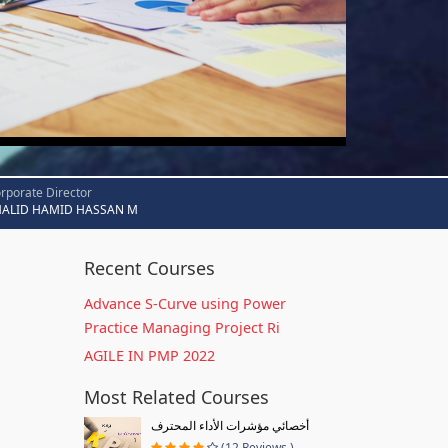
rporate Director
HALID HAMID HASSAN M
Recent Courses
Advance S-Curve using Power
Practice Managing Project Ri
AGILE IN PMP 2022
Most Related Courses
أخصائي مؤشرات الأداء المحترف
(12 Reviews )