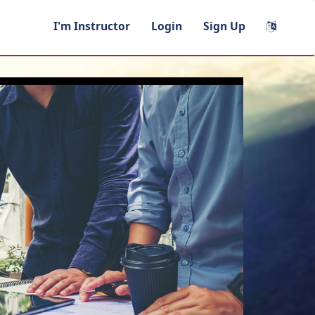
I'm Instructor
Login
Sign Up