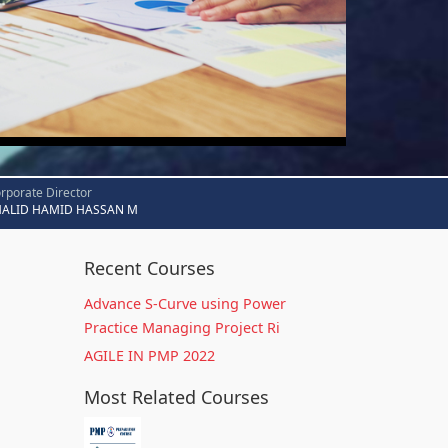
rporate Director
HALID HAMID HASSAN M
Recent Courses
Advance S-Curve using Power
Practice Managing Project Ri
AGILE IN PMP 2022
Most Related Courses