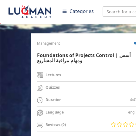
Categories
Management
Foundations of Projects Control | أسس
ومهام مراقبة المشاريع
Lectures
Quizzes
4:4
Duration
engl
Language
Reviews (0)