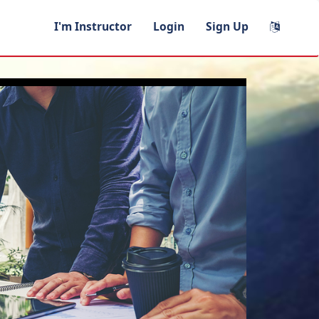
I'm Instructor
Login
Sign Up