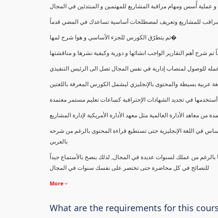
ملية أُسس ومهام مراقبة المشاريع للمهتمين و المبتدئين في المجال
ك كمراقب للمشاريع وتعريف لمصطلحات أساسية تساعدك في المضي قدماً
ثم يتطرّق الكورس للجزء الأساسي و هوا شرح لمها�
اً تم شرح أهم التقارير الواجب انشائها و دورية وكيفية نشرها و مناقشتها
ب عمله للوصول لمنصاب إدارية في نفس المجال تصل الى الرئيس التنفيذي
ة عربية بسيطة والمحتوى بالإنجليزي ليشمل الكورس المعرفة باللغتين
أستخدمها في تجديد الشهادات الإحترافية كساعات تعليم مستمر معتمدة
معاهد الأدارة العالمية مثل معهد الأدارة الأمريكية لإدارة المشاريع
ساس في اللغة الإنجليزية حتى تستطيع قراءة المحتوى بالرغم من شرحه
بالعربي
ا بالرغم من عملك لسنوات عديدة في المجال, لذلك ينصح بالأستماع جيداً
للنصائح في كل محاضرة حتى تختصر على نفسك سنوات في المجال
More
What are the requirements for this cour