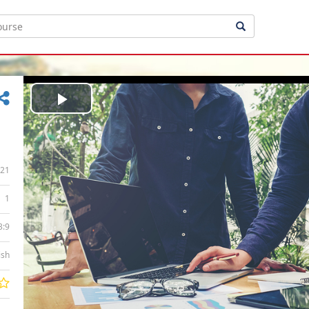
Play
Video
21
1
3:9
ish