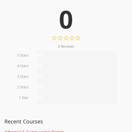
0
0 Reviews
5 Stars
0%
4 Stars
0%
3 Stars
0%
2 Stars
0%
1 Star
0%
Recent Courses
Advance S-Curve using Power