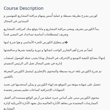
Course Description
كورس يشرح بطريقة بسيطة و عملية أُسس ومهام مراقبة المشاريع للمهتمين و
المبتدئين في المجال
يبدأ الكورس بتعريف ومعنى مراقبة المشاريع و ماذا يتوقع منك كمراقب للمشاريع
وتعريف لمصطلحات أساسية تساعدك في المضي قدماً
ثم يتطرّق الكورس للجزء الأساسي و هوا شرح لمها�
أيضاً تم شرح أهم التقارير الواجب انشائها و دورية وكيفية نشرها و مناقشتها
إنتهاءً بنصائح لكيفية التوسع و الإحتراف في المجال وماذا يجيب عمله للوصول لمنصاب
إدارية في نفس المجال تصل الى الرئيس التنفيذي
تم شرح الكورس بلغة عربية بسيطة والمحتوى بالإنجليزي ليشمل الكورس المعرفة
باللغتين
تحصل على شهادة موثقة من الموقع بعد إنهاء الكورس و يمكن أستخدمها في تجديد
الشهادات الإحترافية كساعات تعليم مستمر معتمدة
محتوى الكورس مبني على أساس خبرة عملية من أرض الواقع مستندة الى أفضل
الممارسات المعتمدة من معاهد الأدارة العالمية مثل معهد الأدارة الأمريكية لإدارة
المشاريع