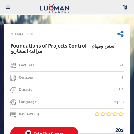
Management
Foundations of Projects Control | أسس ومهام
مراقبة المشاريع
21
Lectures
1
Quizzes
4:43:9
Duration
english
Language
Reviews (0)
20$
Take This Course