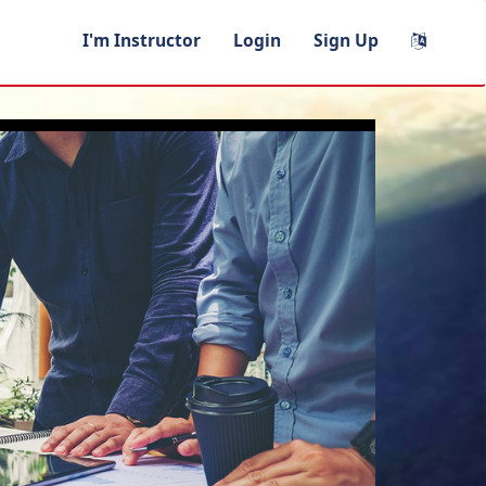
I'm Instructor
Login
Sign Up