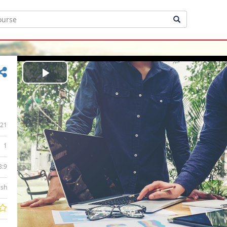
Play
Video
21
1
3:9
ish