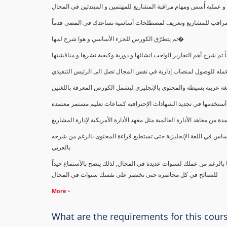
ملية أُسس ومهام مراقبة المشاريع للمهتمين و المبتدئين في المجال
ك كمراقب للمشاريع وتعريف لمصطلحات أساسية تساعدك في المضي قدماً
ثم يتطرّق الكورس للجزء الأساسي و هوا شرح لمها�
اً تم شرح أهم التقارير الواجب انشائها و دورية وكيفية نشرها و مناقشتها
ب عمله للوصول لمنصاب إدارية في نفس المجال تصل الى الرئيس التنفيذي
ة عربية بسيطة والمحتوى بالإنجليزي ليشمل الكورس المعرفة باللغتين
أستخدمها في تجديد الشهادات الإحترافية كساعات تعليم مستمر معتمدة
معاهد الأدارة العالمية مثل معهد الأدارة الأمريكية لإدارة المشاريع
ساس في اللغة الإنجليزية حتى تستطيع قراءة المحتوى بالرغم من شرحه
بالعربي
ا بالرغم من عملك لسنوات عديدة في المجال, لذلك ينصح بالأستماع جيداً
للنصائح في كل محاضرة حتى تختصر على نفسك سنوات في المجال
More
What are the requirements for this cour