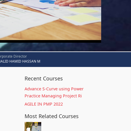
rporate Director
HALID HAMID HASSAN M
Recent Courses
Advance S-Curve using Power
Practice Managing Project Ri
AGILE IN PMP 2022
Most Related Courses