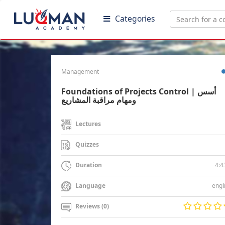
Categories
Management
Foundations of Projects Control | أسس
ومهام مراقبة المشاريع
Lectures
Quizzes
4:4
Duration
engl
Language
Reviews (0)