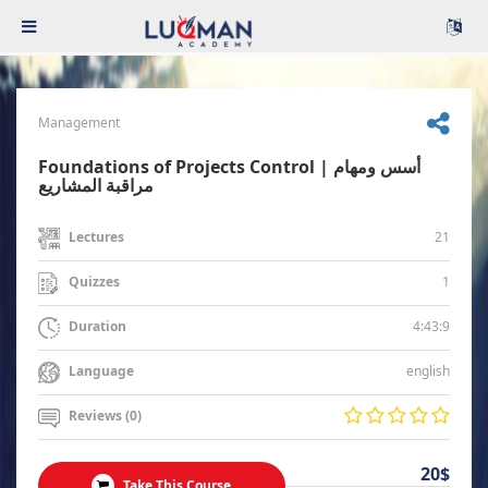
Management
Foundations of Projects Control | أسس ومهام
مراقبة المشاريع
21
Lectures
1
Quizzes
4:43:9
Duration
english
Language
Reviews (0)
20$
Take This Course