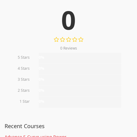
0
0 Reviews
5 Stars
0%
4 Stars
0%
3 Stars
0%
2 Stars
0%
1 Star
0%
Recent Courses
Advance S-Curve using Power