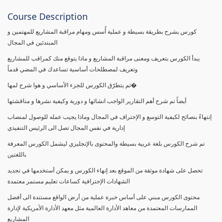
Course Description
كورس يشرح بطريقة بسيطة و عملية أُسس ومهام مراقبة المشاريع للمهتمين و
المبتدئين في المجال
يبدأ الكورس بتعريف ومعنى مراقبة المشاريع و ماذا يتوقع منك كمراقب للمشاريع
وتعريف لمصطلحات أساسية تساعدك في المضي قدماً
ثم يتطرّق الكورس للجزء الأساسي و هوا شرح لمها�
أيضاً تم شرح أهم التقارير الواجب انشائها و دورية وكيفية نشرها و مناقشتها
إنتهاءً بنصائح لكيفية التوسع و الإحتراف في المجال وماذا يجيب عمله للوصول لمنصاب
إدارية في نفس المجال تصل الى الرئيس التنفيذي
تم شرح الكورس بلغة عربية بسيطة والمحتوى بالإنجليزي ليشمل الكورس المعرفة
باللغتين
تحصل على شهادة موثقة من الموقع بعد إنهاء الكورس و يمكن أستخدمها في تجديد
الشهادات الإحترافية كساعات تعليم مستمر معتمدة
محتوى الكورس مبني على أساس خبرة عملية من أرض الواقع مستندة الى أفضل
الممارسات المعتمدة من معاهد الأدارة العالمية مثل معهد الأدارة الأمريكية لإدارة
المشاريع