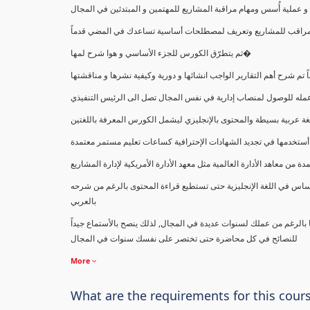
ملية أُسس ومهام مراقبة المشاريع للمهتمين و المبتدئين في المجال
ك كمراقب للمشاريع وتعريف لمصطلحات أساسية تساعدك في المضي قدماً
ثم يتطرّق الكورس للجزء الأساسي و هوا شرح لمها�
اً تم شرح أهم التقارير الواجب انشائها و دورية وكيفية نشرها و مناقشتها
ب عمله للوصول لمنصاب إدارية في نفس المجال تصل الى الرئيس التنفيذي
ة عربية بسيطة والمحتوى بالإنجليزي ليشمل الكورس المعرفة باللغتين
أستخدمها في تجديد الشهادات الإحترافية كساعات تعليم مستمر معتمدة
معاهد الأدارة العالمية مثل معهد الأدارة الأمريكية لإدارة المشاريع
ساس في اللغة الإنجليزية حتى تستطيع قراءة المحتوى بالرغم من شرحه
بالعربي
ا بالرغم من عملك لسنوات عديدة في المجال, لذلك ينصح بالأستماع جيداً
للنصائح في كل محاضرة حتى تختصر على نفسك سنوات في المجال
More
What are the requirements for this cour