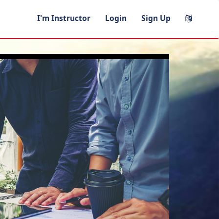
I'm Instructor
Login
Sign Up