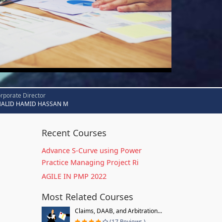
rporate Director
HALID HAMID HASSAN M
Recent Courses
Advance S-Curve using Power
Practice Managing Project Ri
AGILE IN PMP 2022
Most Related Courses
Claims, DAAB, and Arbitration...
(17 Reviews )