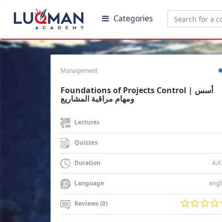
Categories
Management
Foundations of Projects Control | أسس
ومهام مراقبة المشاريع
Lectures
Quizzes
4:4
Duration
engl
Language
Reviews (0)