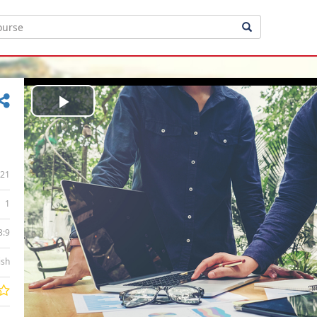
Play
Video
21
1
3:9
ish