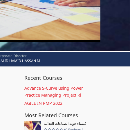
rporate Director
HALID HAMID HASSAN M
Recent Courses
Advance S-Curve using Power
Practice Managing Project Ri
AGILE IN PMP 2022
Most Related Courses
كيمياء جودة الصناعات الغذائية
(0 Reviews )