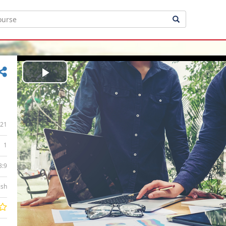
Play
Video
21
1
3:9
ish