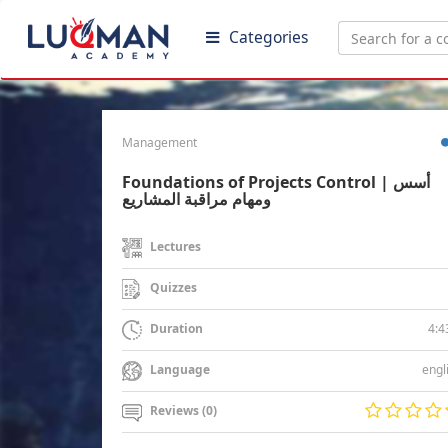
Categories
Management
Foundations of Projects Control | أسس
ومهام مراقبة المشاريع
Lectures
Quizzes
4:4
Duration
engl
Language
Reviews (0)