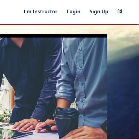
I'm Instructor
Login
Sign Up