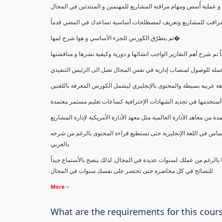
ملية أُسس ومهام مراقبة المشاريع للمهتمين و المبتدئين في المجال
ك كمراقب للمشاريع وتعريف لمصطلحات أساسية تساعدك في المضي قدماً
ثم يتطرّق الكورس للجزء الأساسي و هوا شرح لمها�
اً تم شرح أهم التقارير الواجب انشائها و دورية وكيفية نشرها و مناقشتها
ب عمله للوصول لمنصاب إدارية في نفس المجال تصل الى الرئيس التنفيذي
ة عربية بسيطة والمحتوى بالإنجليزي ليشمل الكورس المعرفة باللغتين
أستخدمها في تجديد الشهادات الإحترافية كساعات تعليم مستمر معتمدة
معاهد الأدارة العالمية مثل معهد الأدارة الأمريكية لإدارة المشاريع
ساس في اللغة الإنجليزية حتى تستطيع قراءة المحتوى بالرغم من شرحه
بالعربي
ا بالرغم من عملك لسنوات عديدة في المجال, لذلك ينصح بالأستماع جيداً
للنصائح في كل محاضرة حتى تختصر على نفسك سنوات في المجال
More
What are the requirements for this cour