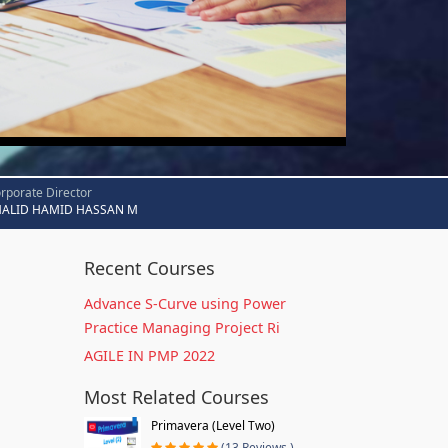
rporate Director
HALID HAMID HASSAN M
Recent Courses
Advance S-Curve using Power
Practice Managing Project Ri
AGILE IN PMP 2022
Most Related Courses
Primavera (Level Two)
(13 Reviews )