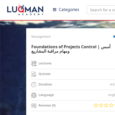
Categories
Management
Foundations of Projects Control | أسس
ومهام مراقبة المشاريع
Lectures
Quizzes
4:4
Duration
engl
Language
Reviews (0)