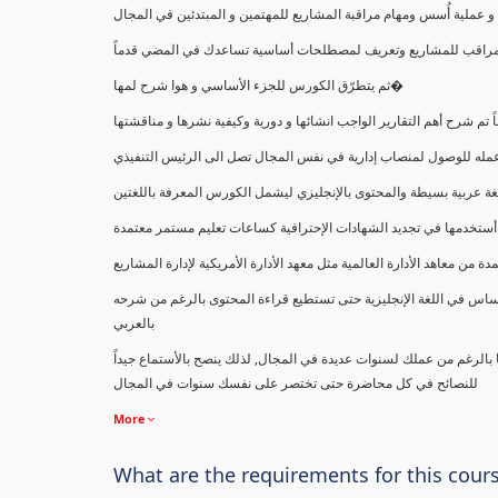
ملية أُسس ومهام مراقبة المشاريع للمهتمين و المبتدئين في المجال
ك كمراقب للمشاريع وتعريف لمصطلحات أساسية تساعدك في المضي قدماً
ثم يتطرّق الكورس للجزء الأساسي و هوا شرح لمها�
اً تم شرح أهم التقارير الواجب انشائها و دورية وكيفية نشرها و مناقشتها
ب عمله للوصول لمنصاب إدارية في نفس المجال تصل الى الرئيس التنفيذي
ة عربية بسيطة والمحتوى بالإنجليزي ليشمل الكورس المعرفة باللغتين
أستخدمها في تجديد الشهادات الإحترافية كساعات تعليم مستمر معتمدة
معاهد الأدارة العالمية مثل معهد الأدارة الأمريكية لإدارة المشاريع
ساس في اللغة الإنجليزية حتى تستطيع قراءة المحتوى بالرغم من شرحه
بالعربي
ا بالرغم من عملك لسنوات عديدة في المجال, لذلك ينصح بالأستماع جيداً
للنصائح في كل محاضرة حتى تختصر على نفسك سنوات في المجال
More
What are the requirements for this cour