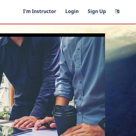
I'm Instructor
Login
Sign Up