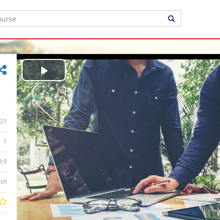
Play
Video
21
1
3:9
ish