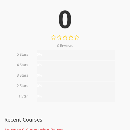
0
0 Reviews
5 Stars
0%
4 Stars
0%
3 Stars
0%
2 Stars
0%
1 Star
0%
Recent Courses
Advance S-Curve using Power