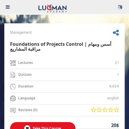
Management
Foundations of Projects Control | أسس ومهام
مراقبة المشاريع
21
Lectures
1
Quizzes
4:43:9
Duration
english
Language
Reviews (0)
20$
Take This Course