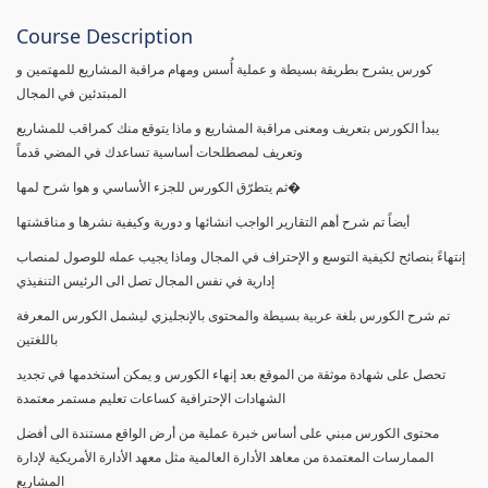
Course Description
كورس يشرح بطريقة بسيطة و عملية أُسس ومهام مراقبة المشاريع للمهتمين و
المبتدئين في المجال
يبدأ الكورس بتعريف ومعنى مراقبة المشاريع و ماذا يتوقع منك كمراقب للمشاريع
وتعريف لمصطلحات أساسية تساعدك في المضي قدماً
ثم يتطرّق الكورس للجزء الأساسي و هوا شرح لمها�
أيضاً تم شرح أهم التقارير الواجب انشائها و دورية وكيفية نشرها و مناقشتها
إنتهاءً بنصائح لكيفية التوسع و الإحتراف في المجال وماذا يجيب عمله للوصول لمنصاب
إدارية في نفس المجال تصل الى الرئيس التنفيذي
تم شرح الكورس بلغة عربية بسيطة والمحتوى بالإنجليزي ليشمل الكورس المعرفة
باللغتين
تحصل على شهادة موثقة من الموقع بعد إنهاء الكورس و يمكن أستخدمها في تجديد
الشهادات الإحترافية كساعات تعليم مستمر معتمدة
محتوى الكورس مبني على أساس خبرة عملية من أرض الواقع مستندة الى أفضل
الممارسات المعتمدة من معاهد الأدارة العالمية مثل معهد الأدارة الأمريكية لإدارة
المشاريع