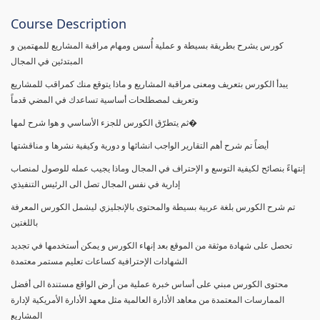
Course Description
كورس يشرح بطريقة بسيطة و عملية أُسس ومهام مراقبة المشاريع للمهتمين و
المبتدئين في المجال
يبدأ الكورس بتعريف ومعنى مراقبة المشاريع و ماذا يتوقع منك كمراقب للمشاريع
وتعريف لمصطلحات أساسية تساعدك في المضي قدماً
ثم يتطرّق الكورس للجزء الأساسي و هوا شرح لمها�
أيضاً تم شرح أهم التقارير الواجب انشائها و دورية وكيفية نشرها و مناقشتها
إنتهاءً بنصائح لكيفية التوسع و الإحتراف في المجال وماذا يجيب عمله للوصول لمنصاب
إدارية في نفس المجال تصل الى الرئيس التنفيذي
تم شرح الكورس بلغة عربية بسيطة والمحتوى بالإنجليزي ليشمل الكورس المعرفة
باللغتين
تحصل على شهادة موثقة من الموقع بعد إنهاء الكورس و يمكن أستخدمها في تجديد
الشهادات الإحترافية كساعات تعليم مستمر معتمدة
محتوى الكورس مبني على أساس خبرة عملية من أرض الواقع مستندة الى أفضل
الممارسات المعتمدة من معاهد الأدارة العالمية مثل معهد الأدارة الأمريكية لإدارة
المشاريع