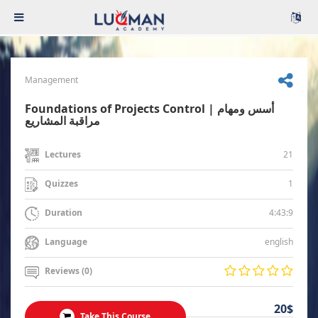
Management
Foundations of Projects Control | أسس ومهام
مراقبة المشاريع
21
Lectures
1
Quizzes
4:43:9
Duration
english
Language
Reviews (0)
20$
Take This Course