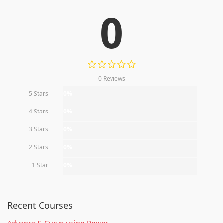
0
0 Reviews
5 Stars
0%
4 Stars
0%
3 Stars
0%
2 Stars
0%
1 Star
0%
Recent Courses
Advance S-Curve using Power