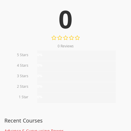
0
0 Reviews
5 Stars
0%
4 Stars
0%
3 Stars
0%
2 Stars
0%
1 Star
0%
Recent Courses
Advance S-Curve using Power