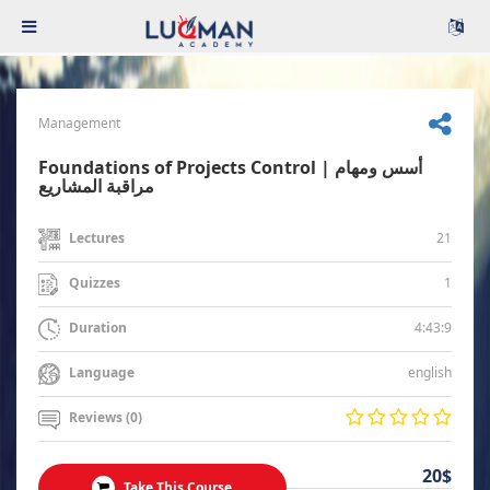
Management
Foundations of Projects Control | أسس ومهام
مراقبة المشاريع
21
Lectures
1
Quizzes
4:43:9
Duration
english
Language
Reviews (0)
20$
Take This Course