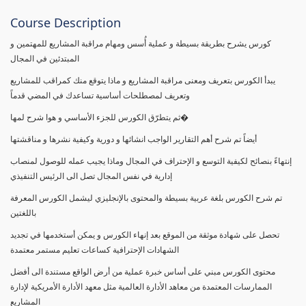
Course Description
كورس يشرح بطريقة بسيطة و عملية أُسس ومهام مراقبة المشاريع للمهتمين و
المبتدئين في المجال
يبدأ الكورس بتعريف ومعنى مراقبة المشاريع و ماذا يتوقع منك كمراقب للمشاريع
وتعريف لمصطلحات أساسية تساعدك في المضي قدماً
ثم يتطرّق الكورس للجزء الأساسي و هوا شرح لمها�
أيضاً تم شرح أهم التقارير الواجب انشائها و دورية وكيفية نشرها و مناقشتها
إنتهاءً بنصائح لكيفية التوسع و الإحتراف في المجال وماذا يجيب عمله للوصول لمنصاب
إدارية في نفس المجال تصل الى الرئيس التنفيذي
تم شرح الكورس بلغة عربية بسيطة والمحتوى بالإنجليزي ليشمل الكورس المعرفة
باللغتين
تحصل على شهادة موثقة من الموقع بعد إنهاء الكورس و يمكن أستخدمها في تجديد
الشهادات الإحترافية كساعات تعليم مستمر معتمدة
محتوى الكورس مبني على أساس خبرة عملية من أرض الواقع مستندة الى أفضل
الممارسات المعتمدة من معاهد الأدارة العالمية مثل معهد الأدارة الأمريكية لإدارة
المشاريع