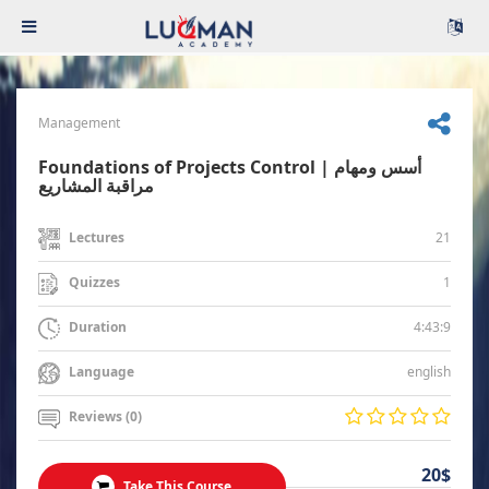
Management
Foundations of Projects Control | أسس ومهام
مراقبة المشاريع
21
Lectures
1
Quizzes
4:43:9
Duration
english
Language
Reviews (0)
20$
Take This Course