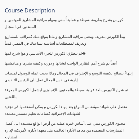
Course Description
كورس يشرح بطريقة بسيطة و عملية أُسس ومهام مراقبة المشاريع للمهتمين و
المبتدئين في المجال
يبدأ الكورس بتعريف ومعنى مراقبة المشاريع و ماذا يتوقع منك كمراقب للمشاريع
وتعريف لمصطلحات أساسية تساعدك في المضي قدماً
ثم يتطرّق الكورس للجزء الأساسي و هوا شرح لمها�
أيضاً تم شرح أهم التقارير الواجب انشائها و دورية وكيفية نشرها و مناقشتها
إنتهاءً بنصائح لكيفية التوسع و الإحتراف في المجال وماذا يجيب عمله للوصول لمنصاب
إدارية في نفس المجال تصل الى الرئيس التنفيذي
تم شرح الكورس بلغة عربية بسيطة والمحتوى بالإنجليزي ليشمل الكورس المعرفة
باللغتين
تحصل على شهادة موثقة من الموقع بعد إنهاء الكورس و يمكن أستخدمها في تجديد
الشهادات الإحترافية كساعات تعليم مستمر معتمدة
محتوى الكورس مبني على أساس خبرة عملية من أرض الواقع مستندة الى أفضل
الممارسات المعتمدة من معاهد الأدارة العالمية مثل معهد الأدارة الأمريكية لإدارة
المشاريع