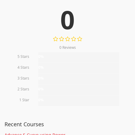
0
0 Reviews
5 Stars
0%
4 Stars
0%
3 Stars
0%
2 Stars
0%
1 Star
0%
Recent Courses
Advance S-Curve using Power