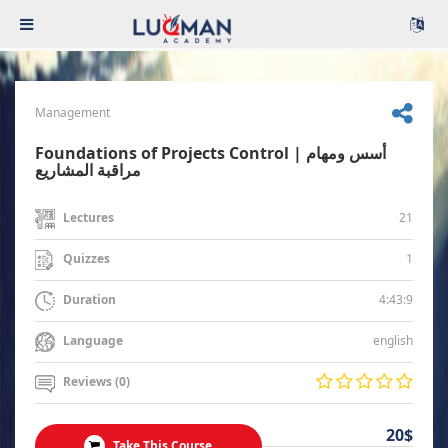
Management
Foundations of Projects Control | أسس ومهام
مراقبة المشاريع
21
Lectures
1
Quizzes
4:43:9
Duration
english
Language
Reviews (0)
20$
Take This Course