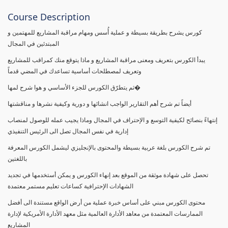
Course Description
كورس يشرح بطريقة بسيطة و عملية أُسس ومهام مراقبة المشاريع للمهتمين و
المبتدئين في المجال
يبدأ الكورس بتعريف ومعنى مراقبة المشاريع و ماذا يتوقع منك كمراقب للمشاريع
وتعريف لمصطلحات أساسية تساعدك في المضي قدماً
ثم يتطرّق الكورس للجزء الأساسي و هوا شرح لمها�
أيضاً تم شرح أهم التقارير الواجب انشائها و دورية وكيفية نشرها و مناقشتها
إنتهاءً بنصائح لكيفية التوسع و الإحتراف في المجال وماذا يجيب عمله للوصول لمنصاب
إدارية في نفس المجال تصل الى الرئيس التنفيذي
تم شرح الكورس بلغة عربية بسيطة والمحتوى بالإنجليزي ليشمل الكورس المعرفة
باللغتين
تحصل على شهادة موثقة من الموقع بعد إنهاء الكورس و يمكن أستخدمها في تجديد
الشهادات الإحترافية كساعات تعليم مستمر معتمدة
محتوى الكورس مبني على أساس خبرة عملية من أرض الواقع مستندة الى أفضل
الممارسات المعتمدة من معاهد الأدارة العالمية مثل معهد الأدارة الأمريكية لإدارة
المشاريع