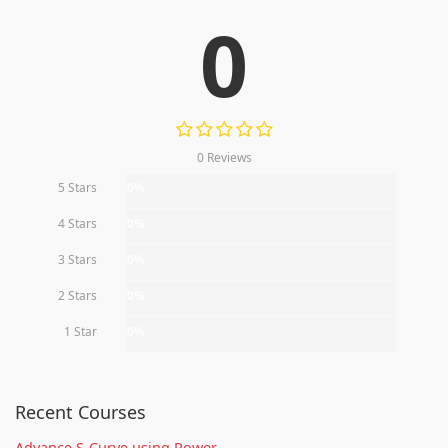
0
0 Reviews
5 Stars
0%
4 Stars
0%
3 Stars
0%
2 Stars
0%
1 Star
0%
Recent Courses
Advance S-Curve using Power