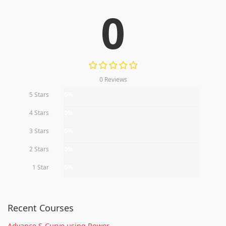
0
0 Reviews
5 Stars
0%
4 Stars
0%
3 Stars
0%
2 Stars
0%
1 Star
0%
Recent Courses
Advance S-Curve using Power