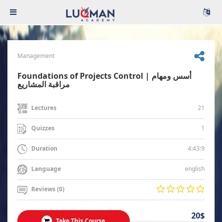
Management
Foundations of Projects Control | أسس ومهام
مراقبة المشاريع
21
Lectures
1
Quizzes
4:43:9
Duration
english
Language
Reviews (0)
20$
Take This Course