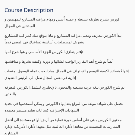
Course Description
كورس يشرح بطريقة بسيطة و عملية أُسس ومهام مراقبة المشاريع للمهتمين و
المبتدئين في المجال
يبدأ الكورس بتعريف ومعنى مراقبة المشاريع و ماذا يتوقع منك كمراقب للمشاريع
وتعريف لمصطلحات أساسية تساعدك في المضي قدماً
ثم يتطرّق الكورس للجزء الأساسي و هوا شرح لمها�
أيضاً تم شرح أهم التقارير الواجب انشائها و دورية وكيفية نشرها و مناقشتها
إنتهاءً بنصائح لكيفية التوسع و الإحتراف في المجال وماذا يجيب عمله للوصول لمنصاب
إدارية في نفس المجال تصل الى الرئيس التنفيذي
تم شرح الكورس بلغة عربية بسيطة والمحتوى بالإنجليزي ليشمل الكورس المعرفة
باللغتين
تحصل على شهادة موثقة من الموقع بعد إنهاء الكورس و يمكن أستخدمها في تجديد
الشهادات الإحترافية كساعات تعليم مستمر معتمدة
محتوى الكورس مبني على أساس خبرة عملية من أرض الواقع مستندة الى أفضل
الممارسات المعتمدة من معاهد الأدارة العالمية مثل معهد الأدارة الأمريكية لإدارة
المشاريع