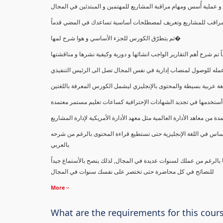
ملية أُسس ومهام مراقبة المشاريع للمهتمين و المبتدئين في المجال
ك كمراقب للمشاريع وتعريف لمصطلحات أساسية تساعدك في المضي قدماً
ثم يتطرّق الكورس للجزء الأساسي و هوا شرح لمها�
اً تم شرح أهم التقارير الواجب انشائها و دورية وكيفية نشرها و مناقشتها
ب عمله للوصول لمنصاب إدارية في نفس المجال تصل الى الرئيس التنفيذي
ة عربية بسيطة والمحتوى بالإنجليزي ليشمل الكورس المعرفة باللغتين
أستخدمها في تجديد الشهادات الإحترافية كساعات تعليم مستمر معتمدة
معاهد الأدارة العالمية مثل معهد الأدارة الأمريكية لإدارة المشاريع
ساس في اللغة الإنجليزية حتى تستطيع قراءة المحتوى بالرغم من شرحه
بالعربي
ا بالرغم من عملك لسنوات عديدة في المجال, لذلك ينصح بالأستماع جيداً
للنصائح في كل محاضرة حتى تختصر على نفسك سنوات في المجال
More
What are the requirements for this cour