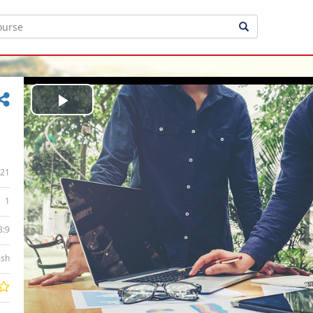
Play
Video
21
1
3:9
ish