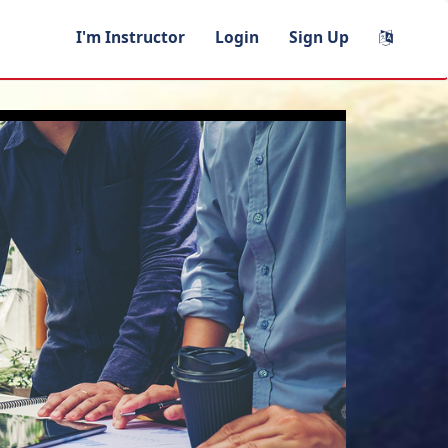
I'm Instructor
Login
Sign Up