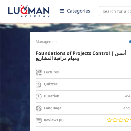
Categories
Management
Foundations of Projects Control | أسس
ومهام مراقبة المشاريع
Lectures
Quizzes
4:4
Duration
engl
Language
Reviews (0)