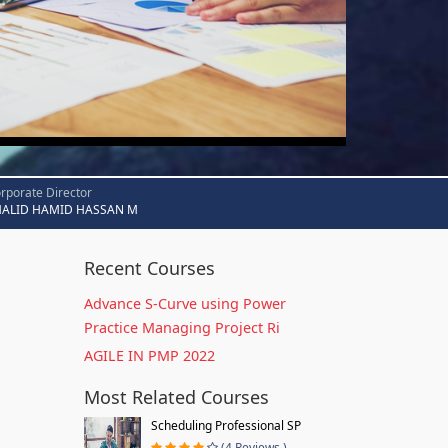
rporate Director
HALID HAMID HASSAN M
Recent Courses
Advance S-Curve using Power
Practice Managing Project Ri
AGILE IN PMP 2022
Most Related Courses
Scheduling Professional SP
(4 Reviews )