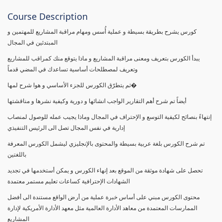
Course Description
كورس يشرح بطريقة بسيطة و عملية أُسس ومهام مراقبة المشاريع للمهتمين و
المبتدئين في المجال
يبدأ الكورس بتعريف ومعنى مراقبة المشاريع و ماذا يتوقع منك كمراقب للمشاريع
وتعريف لمصطلحات أساسية تساعدك في المضي قدماً
ثم يتطرّق الكورس للجزء الأساسي و هوا شرح لمها�
أيضاً تم شرح أهم التقارير الواجب انشائها و دورية وكيفية نشرها و مناقشتها
إنتهاءً بنصائح لكيفية التوسع و الإحتراف في المجال وماذا يجيب عمله للوصول لمنصاب
إدارية في نفس المجال تصل الى الرئيس التنفيذي
تم شرح الكورس بلغة عربية بسيطة والمحتوى بالإنجليزي ليشمل الكورس المعرفة
باللغتين
تحصل على شهادة موثقة من الموقع بعد إنهاء الكورس و يمكن أستخدمها في تجديد
الشهادات الإحترافية كساعات تعليم مستمر معتمدة
محتوى الكورس مبني على أساس خبرة عملية من أرض الواقع مستندة الى أفضل
الممارسات المعتمدة من معاهد الأدارة العالمية مثل معهد الأدارة الأمريكية لإدارة
المشاريع