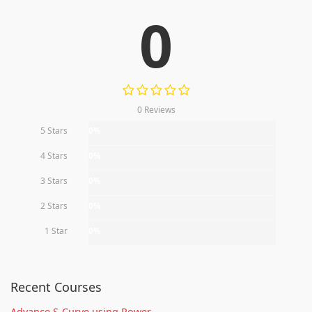
0
0 Reviews
5 Stars
0%
4 Stars
0%
3 Stars
0%
2 Stars
0%
1 Star
0%
Recent Courses
Advance S-Curve using Power