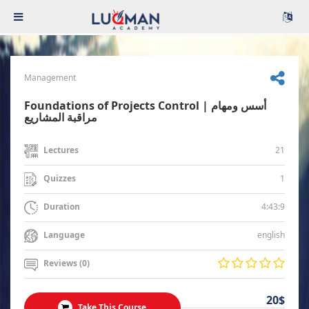
Management
Foundations of Projects Control | أسس ومهام
مراقبة المشاريع
21
Lectures
1
Quizzes
4:43:9
Duration
english
Language
Reviews (0)
20$
Take This Course