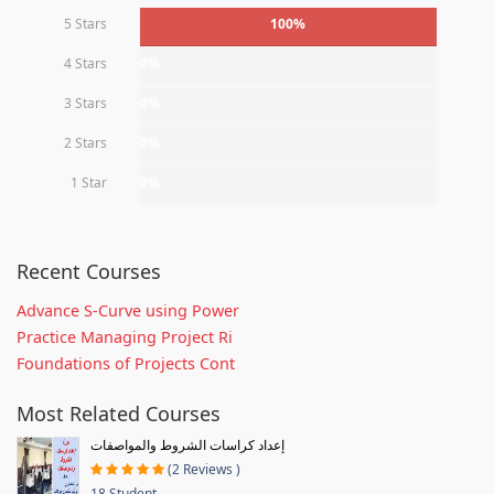
5 Stars
100%
4 Stars
0%
3 Stars
0%
2 Stars
0%
1 Star
0%
Recent Courses
Advance S-Curve using Power
Practice Managing Project Ri
Foundations of Projects Cont
Most Related Courses
إعداد كراسات الشروط والمواصفات
(2 Reviews )
18 Student