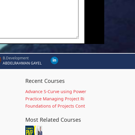
B.Development
ABDELRAHMAN GAYEL
Recent Courses
Advance S-Curve using Power
Practice Managing Project Ri
Foundations of Projects Cont
Most Related Courses