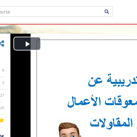
Play
Video
6
0
:27
ish
0$