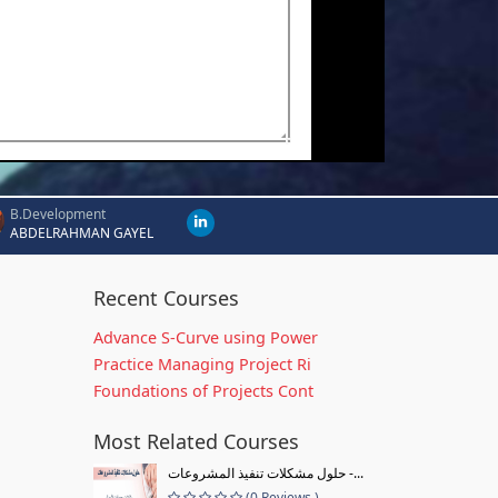
B.Development
ABDELRAHMAN GAYEL
Recent Courses
Advance S-Curve using Power
Practice Managing Project Ri
Foundations of Projects Cont
Most Related Courses
حلول مشكلات تنفيذ المشروعات -...
(0 Reviews )