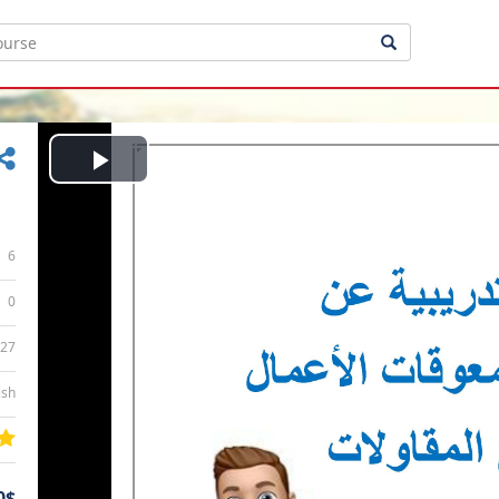
Play
Video
6
0
:27
ish
0$