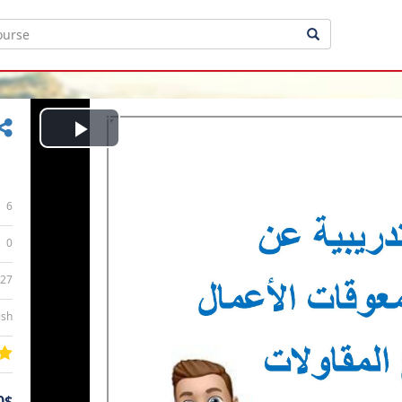
Play
Video
6
0
:27
ish
0$