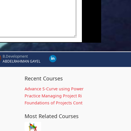
B.Development
ABDELRAHMAN GAYEL
Recent Courses
Advance S-Curve using Power
Practice Managing Project Ri
Foundations of Projects Cont
Most Related Courses