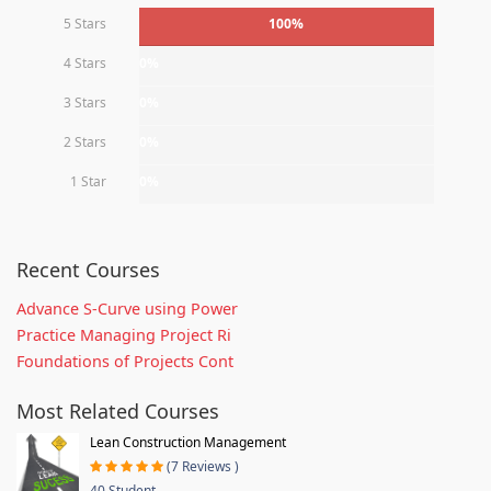
5 Stars
100%
4 Stars
0%
3 Stars
0%
2 Stars
0%
1 Star
0%
Recent Courses
Advance S-Curve using Power
Practice Managing Project Ri
Foundations of Projects Cont
Most Related Courses
Lean Construction Management
(7 Reviews )
40 Student