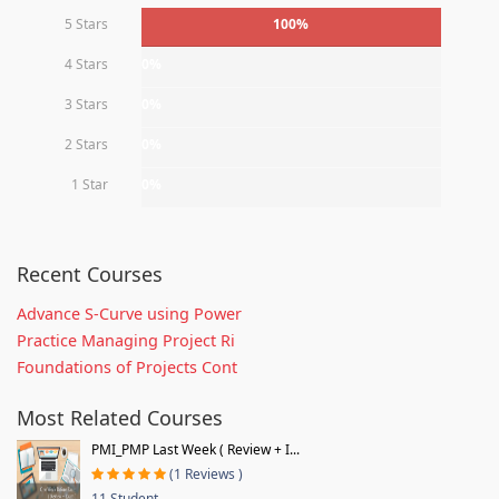
5 Stars
100%
4 Stars
0%
3 Stars
0%
2 Stars
0%
1 Star
0%
Recent Courses
Advance S-Curve using Power
Practice Managing Project Ri
Foundations of Projects Cont
Most Related Courses
PMI_PMP Last Week ( Review + I...
(1 Reviews )
11 Student