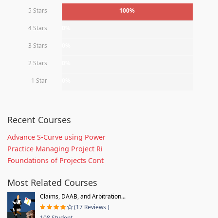
5 Stars
100%
4 Stars
0%
3 Stars
0%
2 Stars
0%
1 Star
0%
Recent Courses
Advance S-Curve using Power
Practice Managing Project Ri
Foundations of Projects Cont
Most Related Courses
Claims, DAAB, and Arbitration...
(17 Reviews )
108 Student