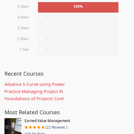
5 Stars
100%
4 Stars
0%
3 Stars
0%
2 Stars
0%
1 Star
0%
Recent Courses
Advance S-Curve using Power
Practice Managing Project Ri
Foundations of Projects Cont
Most Related Courses
Earned Value Management
(22 Reviews )
106 Student