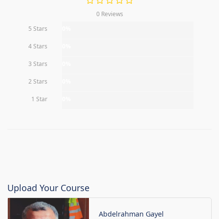
0 Reviews
5 Stars
0%
4 Stars
0%
3 Stars
0%
2 Stars
0%
1 Star
0%
Upload Your Course
Abdelrahman Gayel