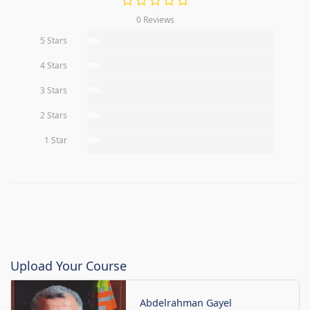
0 Reviews
5 Stars
0%
4 Stars
0%
3 Stars
0%
2 Stars
0%
1 Star
0%
Upload Your Course
Abdelrahman Gayel