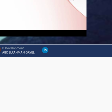
B.Development
ABDELRAHMAN GAYEL