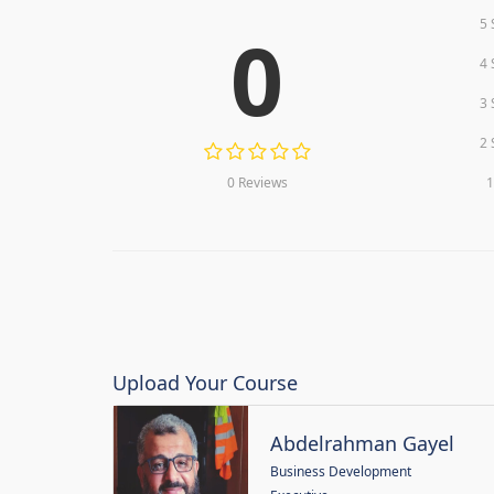
5 
0
4 
3 
2 
0 Reviews
1
Upload Your Course
Abdelrahman Gayel
Business Development