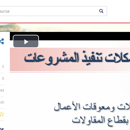
Play
Video
5
0
:44
ish
0$