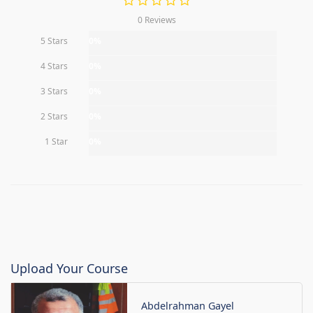
0 Reviews
5 Stars
0%
4 Stars
0%
3 Stars
0%
2 Stars
0%
1 Star
0%
Upload Your Course
Abdelrahman Gayel