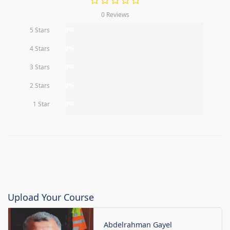
0 Reviews
5 Stars
0%
4 Stars
0%
3 Stars
0%
2 Stars
0%
1 Star
0%
Upload Your Course
Abdelrahman Gayel