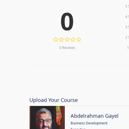
5 
0
4 
3 
2 
0 Reviews
1
Upload Your Course
Abdelrahman Gayel
Business Development