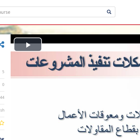
Play
Video
5
0
:44
ish
0$