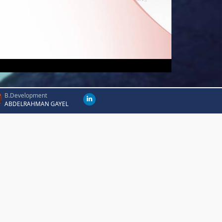
B.Development
ABDELRAHMAN GAYEL