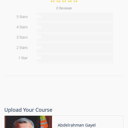
0 Reviews
5 Stars
0%
4 Stars
0%
3 Stars
0%
2 Stars
0%
1 Star
0%
Upload Your Course
Abdelrahman Gayel