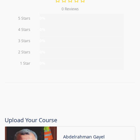
0 Reviews
5 Stars
0%
4 Stars
0%
3 Stars
0%
2 Stars
0%
1 Star
0%
Upload Your Course
Abdelrahman Gayel