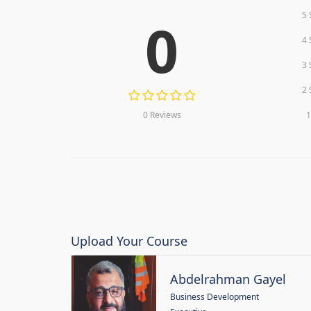
5 
0
4 
3 
2 
0 Reviews
1
Upload Your Course
Abdelrahman Gayel
Business Development