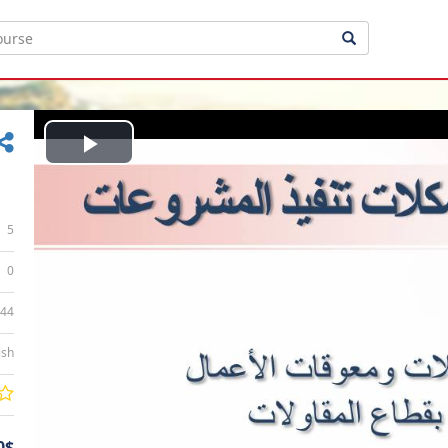
Play
Video
5
0
:44
ish
0$