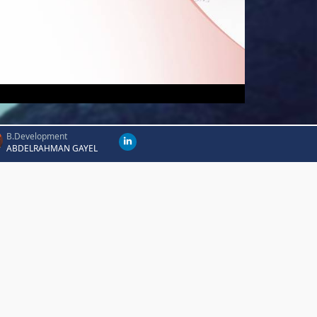
B.Development
ABDELRAHMAN GAYEL