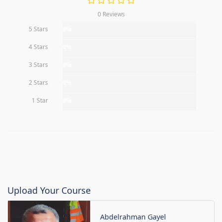
0 Reviews
5 Stars
0%
4 Stars
0%
3 Stars
0%
2 Stars
0%
1 Star
0%
Upload Your Course
Abdelrahman Gayel