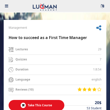
Management
How to succeed as a First Time Manager
29
Lectures
7
Quizzes
1:8:54
Duration
english
Language
Reviews (10)
20$
Take This Course
53 Student