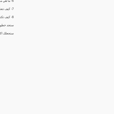
6- ما هي منهجيه تكوين فرق العمل
7- كيف تتعامل مع فريق العمل الموجود (3 خطوات محدده )
8- كيف تكتسب المهاره الاهم في هذا الدور وهي الاقناع (6 ادوات عمليه )
ستجد خطوات
ستجعلك اكث