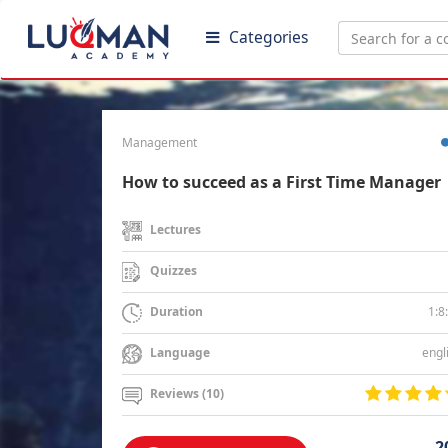
Categories
Management
How to succeed as a First Time Manager
Lectures
Quizzes
1:8
Duration
engl
Language
Reviews (10)
2