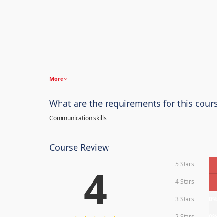
More
What are the requirements for this cour
Communication skills
Course Review
5 Stars
4
4 Stars
3 Stars
0
2 Stars
0