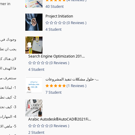
rmer in
40 Student
Project Initiation
(0 Reviews )
4 Student
وجودك في د
يجب ان تعل
Search Engine Optimization 201...
لان هناك كث
(0 Reviews )
فا الهدف ا
4 Student
سنتعرف من 
حلول مشكلات تنفيذ المشروعات -...
(1 Reviews )
1- لماذا تعتبر الاداره مهمه مختلفه عن باقي المهام
7 Student
2- كيف تطور فكرك لتقوم بدورك الجديد بشكل فعال (4 اساطير يجب تغيرها)
3- كيف تجتاح مرحله التحول بنجاح (هدفين مهمين )
4- المهارات المطلوبه للنجاح كمدير (4 انواع المهارات)
Arabic Autodesk®AutoCAD®2021Fi...
(0 Reviews )
5- ماهي الاداره وماهي مهام الدور الجديد (4 وظائف )
2 Student