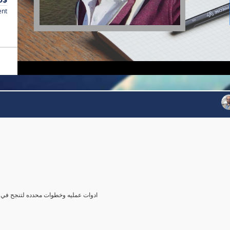
ent
agerial role ادوات عمليه وخطوات محدده لتنجح في دور المدير لاول مره