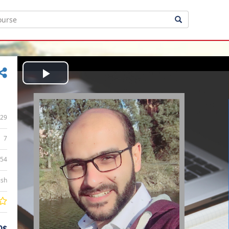
Play
Video
29
7
:54
ish
0$