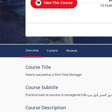
Take This Course
53 Stud
.
Overview
Content
Reviews
Course Title
How to succeed as a First Time Manager
Course Subtitle
Practical tools to success in man
Course Description