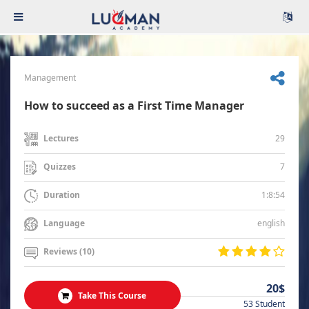
Management
How to succeed as a First Time Manager
29
Lectures
7
Quizzes
1:8:54
Duration
english
Language
Reviews (10)
20$
Take This Course
53 Student