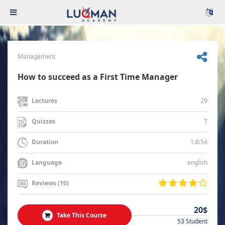
Management
How to succeed as a First Time Manager
29
Lectures
7
Quizzes
1:8:54
Duration
english
Language
Reviews (10)
20$
Take This Course
53 Student