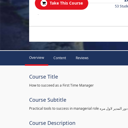
Take This Course
53 Stud
.
Overview
Content
Reviews
Course Title
How to succeed as a First Time Manager
Course Subtitle
Practical tools to success in man
Course Description