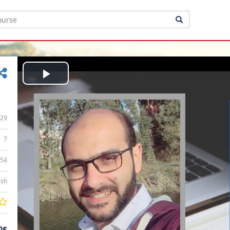
Play
Video
29
7
:54
ish
0$