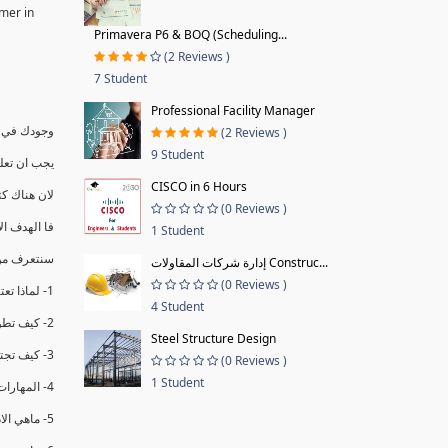
rmer in
Primavera P6 & BOQ (Scheduling...
(2 Reviews )
7 Student
Professional Facility Manager
وجودك في د
(2 Reviews )
9 Student
يجب ان تعل
CISCO in 6 Hours
لان هناك كث
(0 Reviews )
فا الهدف ا
1 Student
سنتعرف من 
إدارة شركات المقاولات Construc...
(0 Reviews )
1- لماذا تعتبر الاداره مهمه مختلفه عن باقي المهام
4 Student
2- كيف تطور فكرك لتقوم بدورك الجديد بشكل فعال (4 اساطير يجب تغيرها)
Steel Structure Design
3- كيف تجتاح مرحله التحول بنجاح (هدفين مهمين )
(0 Reviews )
1 Student
4- المهارات المطلوبه للنجاح كمدير (4 انواع المهارات)
5- ماهي الاداره وماهي مهام الدور الجديد (4 وظائف )