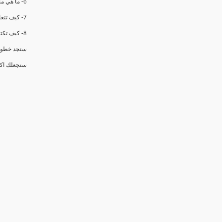
6- ما هي منهجيه تكوين فرق العمل
7- كيف تتعامل مع فريق العمل الموجود (3 خطوات محدده )
8- كيف تكتسب المهاره الاهم في هذا الدور وهي الاقناع (6 ادوات عمليه )
ستجد خطوات
ستجعلك اكث