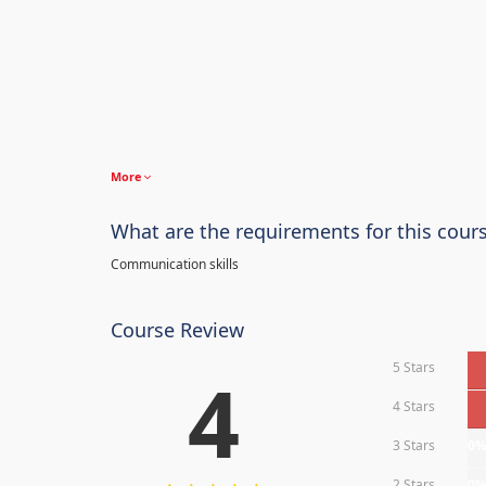
More
What are the requirements for this cour
Communication skills
Course Review
5 Stars
4
4 Stars
3 Stars
0
2 Stars
0