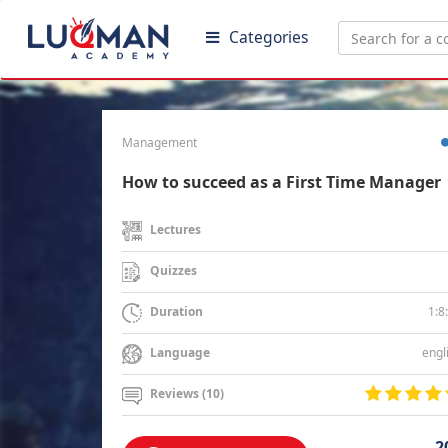
Categories
Management
How to succeed as a First Time Manager
Lectures
Quizzes
1:8
Duration
engl
Language
Reviews (10)
2