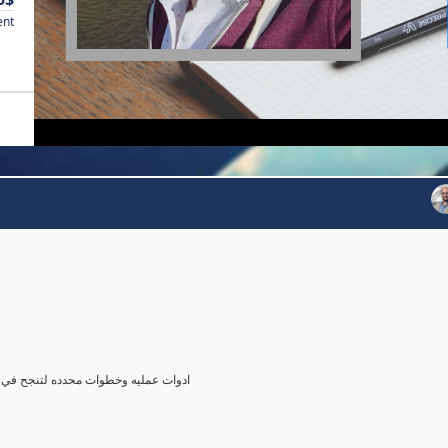
ent
agerial role ادوات عمليه وخطوات محدده لتنجح في دور المدير لاول مره