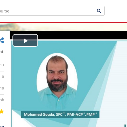
Play
nt
Video
13
0
:10
ish
ee