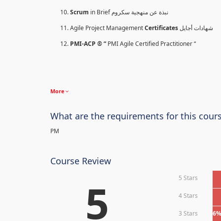
Scrum
in Brief نبذة عن منهجية سكروم
Agile Project Management
Certificates
شهادات أجايل
PMI-ACP ® “
PMI Agile Certified Practitioner “
More
What are the requirements for this cour
PM
Course Review
5 Stars
5
4 Stars
3 Stars
6