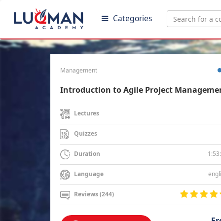
Categories
Management
Introduction to Agile Project Manageme
Lectures
Quizzes
1:53
Duration
engl
Language
Reviews (244)
Fr