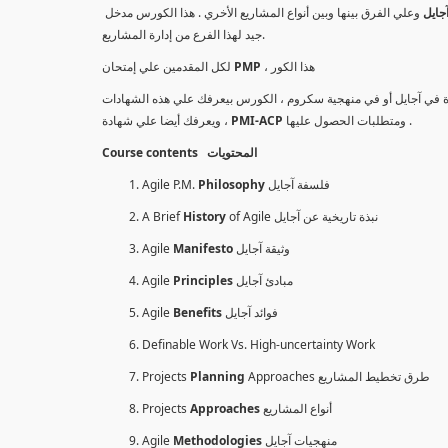
جايل
وعلي الفرق بينها وبين أنواع المشاريع الأخري . هذا الكورس مدخل
جيد لهذا الفرع من إدارة المشاريع.
لكل المقدمين علي إمتحان
PMP
، هذا الكور
مدة في آجايل أو في منهجية سكروم ، الكورس بيعرفك علي هذه الشهادات
، ويعرفك أيضا علي شهادة
PMI-ACP
ومتطلبات الحصول عليها .
Course contents المحتويات
Agile P.M.
Philosophy
فلسفة آجايل
A Brief
History
of Agile نبذة تاريخية عن آجايل
Agile
Manifesto
وثيقة آجايل
Agile
Principles
مبادئ آجايل
Agile
Benefits
فوائد آجايل
Definable Work Vs. High-uncertainty Work
Projects
Planning
Approaches طرق تخطيط المشاريع
Projects
Approaches
أنواع المشاريع
Agile
Methodologies
منهجيات آجايل