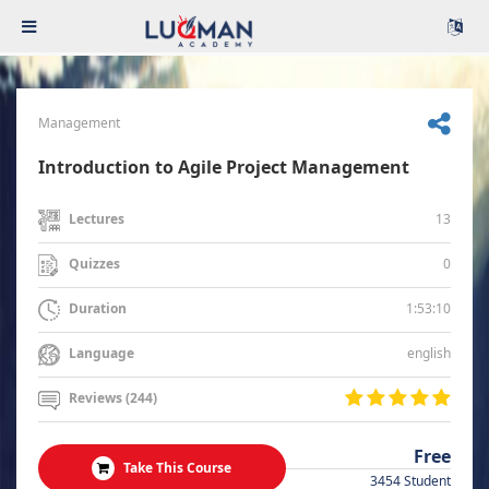
Management
Introduction to Agile Project Management
13
Lectures
0
Quizzes
1:53:10
Duration
english
Language
Reviews (244)
Free
Take This Course
3454 Student