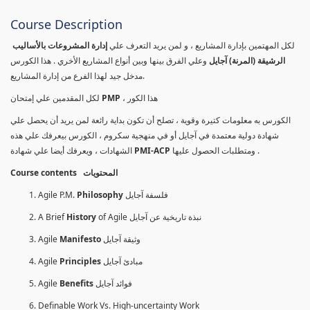
Course Description
لكل المهتمين بإدارة المشاريع ، و لمن يريد التعرف علي
إدارة المشروعات بالأساليب
الرشيقة (المرنة) آجايل
وعلي الفرق بينها وبين أنواع المشاريع الأخري . هذا الكورس
مدخل جيد لهذا الفرع من إدارة المشاريع.
لكل المقدمين علي إمتحان
PMP
، هذا الكور
الكورس به معلومات كتيرة وقوية ، تصلح أن تكون بداية رائعة لمن يريد أن يحصل علي
شهادة دولية معتمدة في آجايل أو في منهجية سكروم ، الكورس بيعرفك علي هذه
الشهادات ، ويعرفك أيضا علي شهادة
PMI-ACP
ومتطلبات الحصول عليها .
Course contents المحتويات
Agile P.M.
Philosophy
فلسفة آجايل
A Brief
History
of Agile نبذة تاريخية عن آجايل
Agile
Manifesto
وثيقة آجايل
Agile
Principles
مبادئ آجايل
Agile
Benefits
فوائد آجايل
Definable Work Vs. High-uncertainty Work