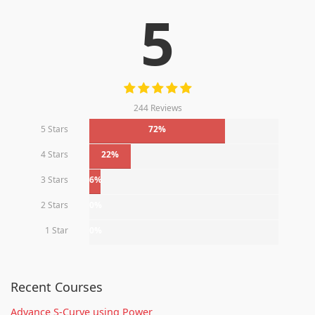
5
244 Reviews
5 Stars
72%
4 Stars
22%
3 Stars
6%
2 Stars
0%
1 Star
0%
Recent Courses
Advance S-Curve using Power