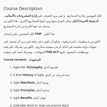
Course Description
لكل المهتمين بإدارة المشاريع ، و لمن يريد التعرف علي
إدارة المشروعات بالأساليب
الرشيقة (المرنة) آجايل
وعلي الفرق بينها وبين أنواع المشاريع الأخري . هذا الكورس
مدخل جيد لهذا الفرع من إدارة المشاريع.
لكل المقدمين علي إمتحان
PMP
، هذا الكور
الكورس به معلومات كتيرة وقوية ، تصلح أن تكون بداية رائعة لمن يريد أن يحصل علي
شهادة دولية معتمدة في آجايل أو في منهجية سكروم ، الكورس بيعرفك علي هذه
الشهادات ، ويعرفك أيضا علي شهادة
PMI-ACP
ومتطلبات الحصول عليها .
Course contents المحتويات
Agile P.M.
Philosophy
فلسفة آجايل
A Brief
History
of Agile نبذة تاريخية عن آجايل
Agile
Manifesto
وثيقة آجايل
Agile
Principles
مبادئ آجايل
Agile
Benefits
فوائد آجايل
Definable Work Vs. High-uncertainty Work