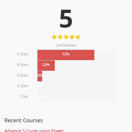
5
244 Reviews
5 Stars
72%
4 Stars
22%
3 Stars
6%
2 Stars
0%
1 Star
0%
Recent Courses
Advance S-Curve using Power