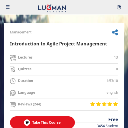
Management
Introduction to Agile Project Management
13
Lectures
0
Quizzes
1:53:10
Duration
english
Language
Reviews (244)
Free
Take This Course
3454 Student