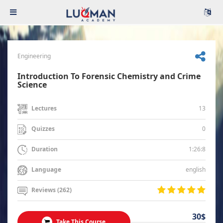
Engineering
Introduction To Forensic Chemistry and Crime
Science
13
Lectures
0
Quizzes
1:26:8
Duration
english
Language
Reviews (262)
30$
Take This Course