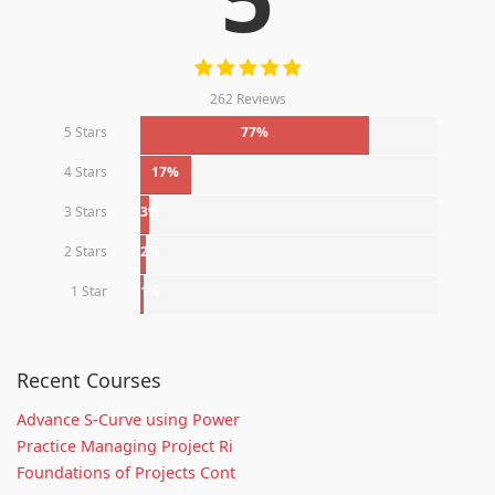
262 Reviews
5 Stars
77%
4 Stars
17%
3 Stars
3%
2 Stars
2%
1 Star
1%
Recent Courses
Advance S-Curve using Power
Practice Managing Project Ri
Foundations of Projects Cont