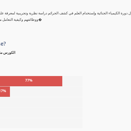
ول دورة الكيمياء الجنائية وإستخدام العلم في كشف الجرائم دراسة نظرية وتجريبية لمعرفة ع
ووظائفهم وكيفية التعامل مع مسرح الجريمة والتعرف علي أنواع البصمات وطرق رفع البصمات ومع�
se?
الكورس متا
77%
17%
%
%
%