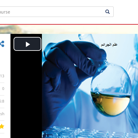
Play
Video
13
0
6:8
ish