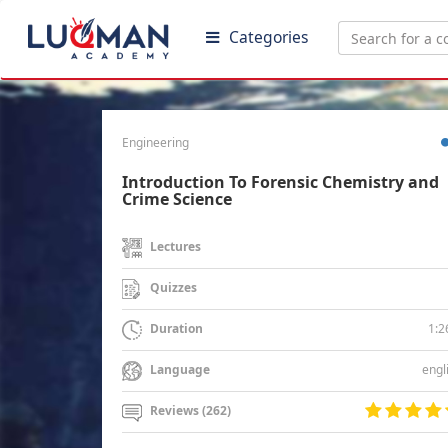
Categories
Engineering
Introduction To Forensic Chemistry and
Crime Science
Lectures
Quizzes
1:2
Duration
engl
Language
Reviews (262)