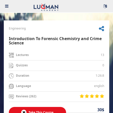
Engineering
Introduction To Forensic Chemistry and Crime
Science
13
Lectures
0
Quizzes
1:26:8
Duration
english
Language
Reviews (262)
30$
Take This Course