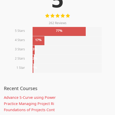
262 Reviews
5 Stars
77%
4 Stars
17%
3 Stars
3%
2 Stars
2%
1 Star
1%
Recent Courses
Advance S-Curve using Power
Practice Managing Project Ri
Foundations of Projects Cont