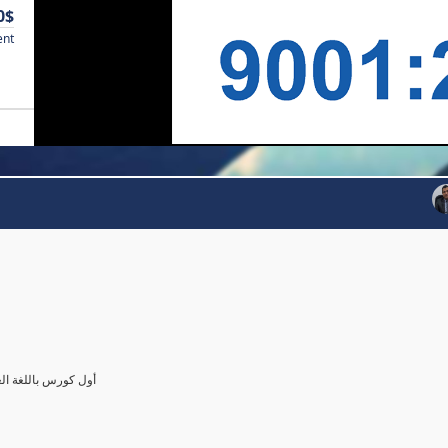
0$
ent
أول كورس باللغة العرب