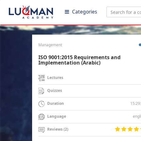
Categories
Management
ISO 9001:2015 Requirements and
Implementation (Arabic)
Lectures
Quizzes
15:29
Duration
engl
Language
Reviews (2)