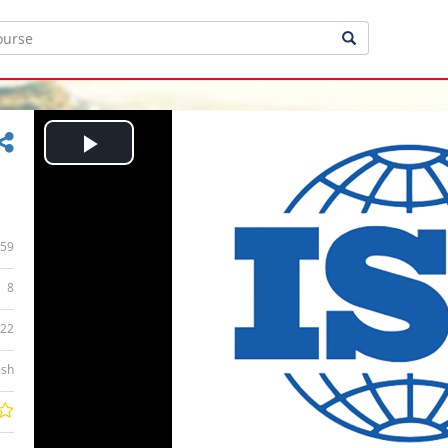
Play
Video
59
8
:22
ish